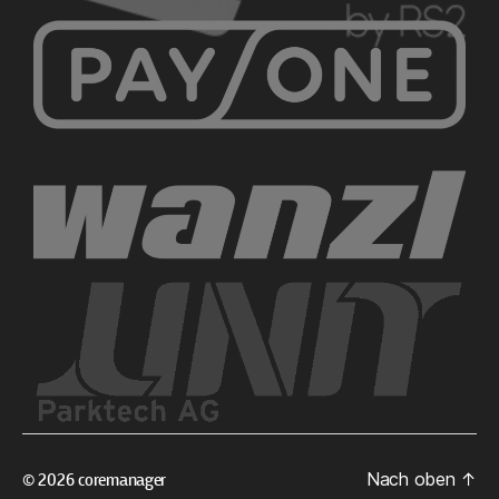
Nach oben
↑
© 2026
coremanager